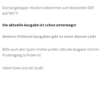
N
Das hat geklappt. Herzlich wilkommen zum Newsletter DER
AUFTRITT!
e
w
Die aktuelle Ausgabe ist schon unterwegs!
s
Weitere (frühere) Ausgaben gibt es unter diesem Link!
l
e
Bitte auch den Spam-Ordner prüfen, falls die Ausgabe nicht im
Posteingang zu finden ist.
t
t
Vielen Dank und viel Spaß!
e
r
-
A