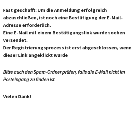
N
Fast geschafft: Um die Anmeldung erfolgreich
abzuschließen, ist noch eine Bestätigung der E-Mail-
e
Adresse erforderlich.
w
Eine E-Mail mit einem Bestätigungslink wurde soeben
versendet.
s
Der Registrierungsprozess ist erst abgeschlossen, wenn
l
dieser Link angeklickt wurde
e
Bitte auch den Spam-Ordner prüfen, falls die E-Mail nicht im
t
Posteingang zu finden ist.
t
e
Vielen Dank!
r
-
A