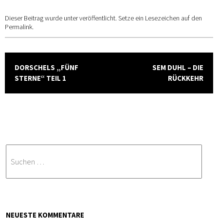
o
w
Dieser Beitrag wurde unter veröffentlicht. Setze ein Lesezeichen auf den
Permalink
.
r
e
Beitragsnavigation
e
DORSCHELS „FÜNF
SEM DUHL – DIE
STERNE“ TEIL 1
RÜCKKEHR
l
NEUESTE KOMMENTARE